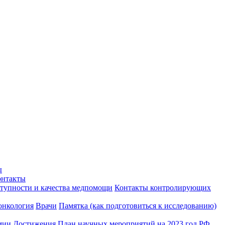
ы
онтакты
ступности и качества медпомощи
Контакты контролирующих
онкология
Врачи
Памятка (как подготовиться к исследованию)
мии
Достижения
План научных мероприятий на 2023 год РФ