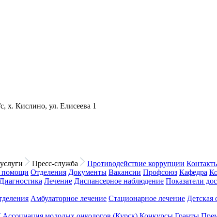
с, х. Кислино, ул. Елисеева 1
услуги
Пресс-служба
Противодействие коррупции
Контакт
й помощи
Отделения
Документы
Вакансии
Профсоюз
Кафедра
К
Диагностика
Лечение
Диспансерное наблюдение
Показатели до
тделения
Амбулаторное лечение
Стационарное лечение
Детская 
У
Ассоциация молодых онкологов (Курск)
Конкурсы
Гранты
Пре