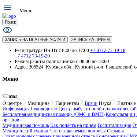
Меню
Поиск
ЗАПИСЬ НА ПЛАТНЫЕ УСЛУГИ
ЗАПИСЬ НА ПРИЕМ
Регистратура Пн-Пт с 8:00 до 17:00
+7 4712 73-19-18
+7 4712 73-19-20
Режим работы поликлиники
с 08:00 до 18:00
Адрес
305524, Курская обл., Курский р-он, Рышковский с/
Меню
Назад
О центре
Медицина
Пациентам
Врачи
Наука
Платные 
Информация
Руководство
Центр амбулаторной онкологическо
Бесплатная медицинская помощь (ОМС и ВМП)
Консультации
органов
Медицинская помощь
Как попасть на приём
Госпитализация
О
Медицинский туризм
Часто задаваемые вопросы
Отзывы
Совет молодых ученых при научном отделе
Конференции СМ