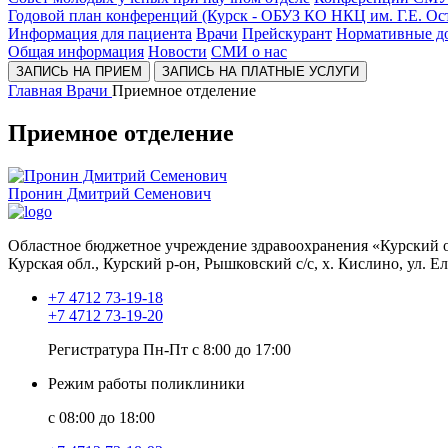
Годовой план конференций (Курск - ОБУЗ КО НКЦ им. Г.Е. Ос
Информация для пациента
Врачи
Прейскурант
Нормативные д
Общая информация
Новости
СМИ о нас
ЗАПИСЬ НА ПРИЕМ
ЗАПИСЬ НА ПЛАТНЫЕ УСЛУГИ
Главная
Врачи
Приемное отделение
Приемное отделение
Пронин Дмитрий Семенович
Областное бюджетное учреждение здравоохранения «Курский о
Курская обл., Курский р-он, Рышковский с/с, х. Кислино, ул. Е
+7 4712 73-19-18
+7 4712 73-19-20
Регистратура Пн-Пт с 8:00 до 17:00
Режим работы поликлиники
с 08:00 до 18:00