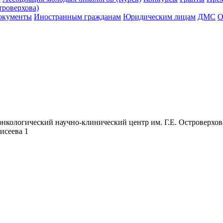
троверхова)
окументы
Иностранным гражданам
Юридическим лицам
ДМС
О
нкологический научно-клинический центр им. Г.Е. Островерхов
лисеева 1