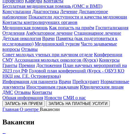
Профсоюз
Кафедра
Контакты
Бесплатная медицинская помощь (ОМС и ВМП)
Консультации
Диагностика
Лечение
Диспансерное
наблюдение
Показатели доступности и качества медпомощи
Контакты контролирующих органов
Медицинская помощь
Как попасть на приём
Госпитализация
Отделения
Амбулаторное лечение
Стационарное лечение
Детская онкология
Врачи
Памятка (как подготовиться к
исследованию)
Медицинский туризм
Часто задаваемые
вопросы
Отзывы
Совет молодых ученых при научном отделе
Конференции
СМУ
Ассоциация молодых онкологов (Курск)
Конкурсы
Гранты
Премии
Достижения
План научных мероприятий на
2023 год РФ
Годовой план конференций (Курск - ОБУЗ КО
НКЦ им. Г.Е. Островерхова)
Информация для пациента
Врачи
Прейскурант
Нормативные
документы
Иностранным гражданам
Юридическим лицам
ДМС
Отзывы
Контакты
Общая информация
Новости
СМИ о нас
ЗАПИСЬ НА ПРИЕМ
ЗАПИСЬ НА ПЛАТНЫЕ УСЛУГИ
Главная
О центре
Вакансии
Вакансии