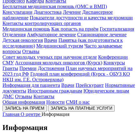
Профсоюз
Кафедра
Контакты
Бесплатная медицинская помощь (ОМС и ВМП)
Консультации
Диагностика
Лечение
Диспансерное
наблюдение
Показатели доступности и качества медпомощи
Контакты контролирующих органов
Медицинская помощь
Как попасть на приём
Госпитализация
Отделения
Амбулаторное лечение
Стационарное лечение
Детская онкология
Врачи
Памятка (как подготовиться к
исследованию)
Медицинский туризм
Часто задаваемые
вопросы
Отзывы
Совет молодых ученых при научном отделе
Конференции
СМУ
Ассоциация молодых онкологов (Курск)
Конкурсы
Гранты
Премии
Достижения
План научных мероприятий на
2023 год РФ
Годовой план конференций (Курск - ОБУЗ КО
НКЦ им. Г.Е. Островерхова)
Информация для пациента
Врачи
Прейскурант
Нормативные
документы
Иностранным гражданам
Юридическим лицам
ДМС
Отзывы
Контакты
Общая информация
Новости
СМИ о нас
ЗАПИСЬ НА ПРИЕМ
ЗАПИСЬ НА ПЛАТНЫЕ УСЛУГИ
Главная
О центре
Информация
Информация