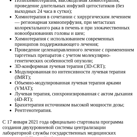
Полихимиотерапия, высокодозная химиотерапия,
проведение длительных инфузий цитостатиков (без
выходных 24 часа в сутки);
Химиотерапия в сочетании с хирургическим лечением
— регионарная химиоперфузия, при метастазах
колоректального рака в печень и при злокачественных
новообразованиях головы и шеи;
Химиотерапия с использованием современных
принципов поддерживающего лечения;
Проведение целенаправленного лечение с применением
таргетных препаратов с учетом молекулярно-
генетических особенностей опухоли;
3D-конформная лучевая терапия (3D-CRT);
Модулированная по интенсивности лучевая терапия
(IMRT);
Объемно-модулированная лучевая терапия арками
(VMAT);
Лучевая терапия, синхронизированная с актом дыхания
(4D-RT);
Брахитерапия источником высокой мощности дозы;
Рентгенотерапия.
С 17 января 2021 года официально стартовала программа
создания двухуровневой системы централизации
лабораторной службы государственных медицинских