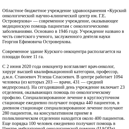
Областное бюджетное учреждение здравоохранения «Курский
онкологический научно-клинический центр им. Г.Е.
Островерхова» — современное учреждение, оказывающее
медицинскую помощь пациентам с онкологическими
заболеваниями. Основано в 1946 году. Учреждение названо в
честь советского ученого, заслуженного деятеля науки
Георгия Ефимовича Островерхова.
Современное здание Курского онкоцентра располагается на
площади более 11 га.
С 2 июня 2020 года онкоцентр возглавляет врач-онколог,
хирург высшей квалификационной категории, профессор,
д.м.н. Станоевич Углеша Спасоевич. В центре работает 1094
человека (из которых 203 — врачи, 431 — средний
медперсонал). На сегодняшний день учреждение включает 23
отделения, оказывающих помощь по онкологическому
профилю. Специализированное лечение в круглосуточном
стационаре ежедневно получают порядка 440 пациентов, в
дневном стационаре специализированное лечение получают
280 пациентов, на консультативном приеме в
поликлиническом отделении находится около 400 пациентов.
Еще порядка 100 человек ежедневно получают помощь в
Центре амбулаторной онкологической помощи (ЦАОПе).