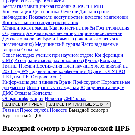
Профсоюз
Кафедра
Контакты
Бесплатная медицинская помощь (ОМС и ВМП)
Консультации
Диагностика
Лечение
Диспансерное
наблюдение
Показатели доступности и качества медпомощи
Контакты контролирующих органов
Медицинская помощь
Как попасть на приём
Госпитализация
Отделения
Амбулаторное лечение
Стационарное лечение
Детская онкология
Врачи
Памятка (как подготовиться к
исследованию)
Медицинский туризм
Часто задаваемые
вопросы
Отзывы
Совет молодых ученых при научном отделе
Конференции
СМУ
Ассоциация молодых онкологов (Курск)
Конкурсы
Гранты
Премии
Достижения
План научных мероприятий на
2023 год РФ
Годовой план конференций (Курск - ОБУЗ КО
НКЦ им. Г.Е. Островерхова)
Информация для пациента
Врачи
Прейскурант
Нормативные
документы
Иностранным гражданам
Юридическим лицам
ДМС
Отзывы
Контакты
Общая информация
Новости
СМИ о нас
ЗАПИСЬ НА ПРИЕМ
ЗАПИСЬ НА ПЛАТНЫЕ УСЛУГИ
Главная
Пресс-служба
Новости
Выездной осмотр в
Курчатовской ЦРБ
Выездной осмотр в Курчатовской ЦРБ