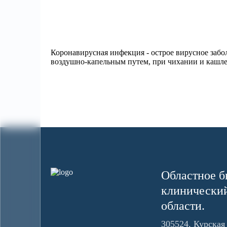
Коронавирусная инфекция - острое вирусное забо
воздушно-капельным путем, при чихании и кашле
Областное б
клинический
области.
305524, Курская 