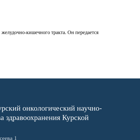
 желудочно-кишечного тракта. Он передается
урский онкологический научно-
ва здравоохранения Курской
сеева 1