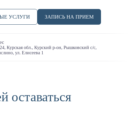
НЫЕ УСЛУГИ
ЗАПИСЬ НА ПРИЕМ
ес
24, Курская обл., Курский р-он, Рышковский с/с,
ислино, ул. Елисеева 1
й оставаться