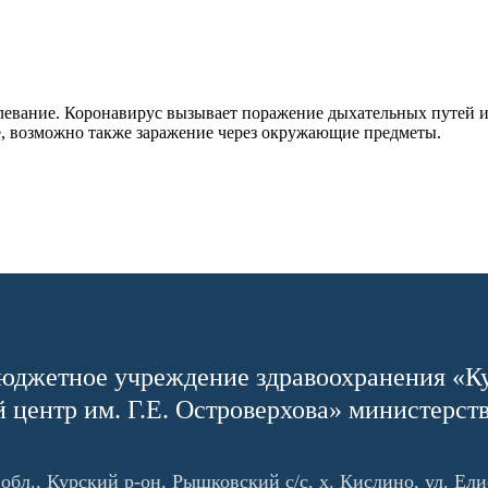
левание. Коронавирус вызывает поражение дыхательных путей и
, возможно также заражение через окружающие предметы.
юджетное учреждение здравоохранения «К
 центр им. Г.Е. Островерхова» министерст
обл., Курский р-он, Рышковский с/с, х. Кислино, ул. Ели