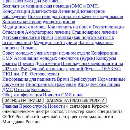
Профсоюз
Кафедра
Контакты
Бесплатная медицинская помощь (ОМС и ВМП)
Консультации
Диагностика
Лечение
Диспансерное
наблюдение
Показатели доступности и качества медпомощи
Контакты контролирующих органов
Медицинская помощь
Как попасть на приём
Госпитализация
Отделения
Амбулаторное лечение
Стационарное лечение
Детская онкология
Врачи
Памятка (как подготовиться к
исследованию)
Медицинский туризм
Часто задаваемые
вопросы
Отзывы
Совет молодых ученых при научном отделе
Конференции
СМУ
Ассоциация молодых онкологов (Курск)
Конкурсы
Гранты
Премии
Достижения
План научных мероприятий на
2023 год РФ
Годовой план конференций (Курск - ОБУЗ КО
НКЦ им. Г.Е. Островерхова)
Информация для пациента
Врачи
Прейскурант
Нормативные
документы
Иностранным гражданам
Юридическим лицам
ДМС
Отзывы
Контакты
Общая информация
Новости
СМИ о нас
ЗАПИСЬ НА ПРИЕМ
ЗАПИСЬ НА ПЛАТНЫЕ УСЛУГИ
Главная
Пресс-служба
Новости
4 сентября в Курском
онкологическом центре состоялся мастер-класс специалиста
ФГБУ Российский научный центр рентгенорадиологии
Минздрава России