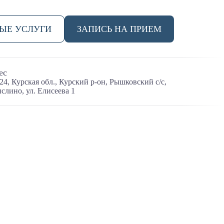
НЫЕ УСЛУГИ
ЗАПИСЬ НА ПРИЕМ
ес
24, Курская обл., Курский р-он, Рышковский с/с,
ислино, ул. Елисеева 1