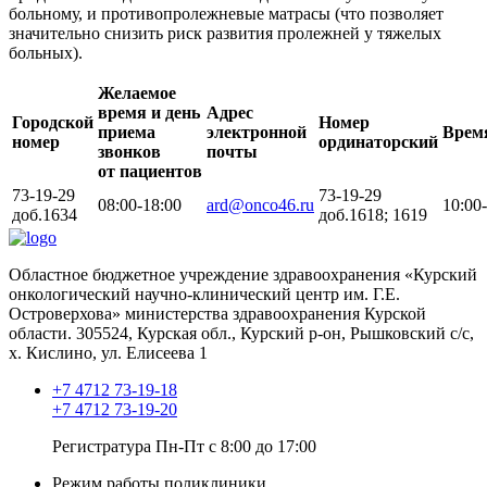
больному, и противопролежневые матрасы (что позволяет
значительно снизить риск развития пролежней у тяжелых
больных).
Желаемое
время и день
Адрес
Городской
Номер
приема
электронной
Врем
номер
ординаторский
звонков
почты
от пациентов
73-19-29
73-19-29
08:00-18:00
ard@onco46.ru
10:00
доб.1634
доб.1618; 1619
Областное бюджетное учреждение здравоохранения «Курский
онкологический научно-клинический центр им. Г.Е.
Островерхова» министерства здравоохранения Курской
области.
305524, Курская обл., Курский р-он, Рышковский с/с,
х. Кислино, ул. Елисеева 1
+7 4712 73-19-18
+7 4712 73-19-20
Регистратура Пн-Пт с 8:00 до 17:00
Режим работы поликлиники