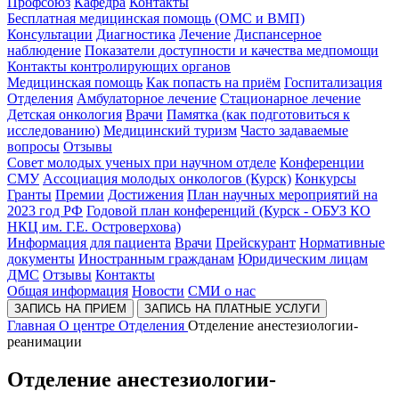
Профсоюз
Кафедра
Контакты
Бесплатная медицинская помощь (ОМС и ВМП)
Консультации
Диагностика
Лечение
Диспансерное
наблюдение
Показатели доступности и качества медпомощи
Контакты контролирующих органов
Медицинская помощь
Как попасть на приём
Госпитализация
Отделения
Амбулаторное лечение
Стационарное лечение
Детская онкология
Врачи
Памятка (как подготовиться к
исследованию)
Медицинский туризм
Часто задаваемые
вопросы
Отзывы
Совет молодых ученых при научном отделе
Конференции
СМУ
Ассоциация молодых онкологов (Курск)
Конкурсы
Гранты
Премии
Достижения
План научных мероприятий на
2023 год РФ
Годовой план конференций (Курск - ОБУЗ КО
НКЦ им. Г.Е. Островерхова)
Информация для пациента
Врачи
Прейскурант
Нормативные
документы
Иностранным гражданам
Юридическим лицам
ДМС
Отзывы
Контакты
Общая информация
Новости
СМИ о нас
ЗАПИСЬ НА ПРИЕМ
ЗАПИСЬ НА ПЛАТНЫЕ УСЛУГИ
Главная
О центре
Отделения
Отделение анестезиологии-
реанимации
Отделение анестезиологии-