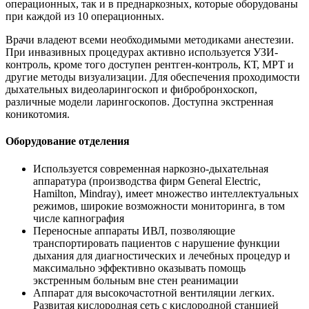
операционных, так и в преднаркозных, которые оборудованы
при каждой из 10 операционных.
Врачи владеют всеми необходимыми методиками анестезии.
При инвазивных процедурах активно используется УЗИ-
контроль, кроме того доступен рентген-контроль, КТ, МРТ и
другие методы визуализации. Для обеспечения проходимости
дыхательных видеоларингоскоп и фибробронхоскоп,
различные модели ларингоскопов. Доступна экстренная
коникотомия.
Оборудование отделения
Используется современная наркозно-дыхательная
аппаратура (производства фирм General Electric,
Hamilton, Mindray), имеет множество интеллектуальных
режимов, широкие возможности мониторинга, в том
числе капнография
Переносные аппараты ИВЛ, позволяющие
транспортировать пациентов с нарушение функции
дыхания для диагностических и лечебных процедур и
максимально эффективно оказывать помощь
экстренным больным вне стен реанимации
Аппарат для высокочастотной вентиляции легких.
Развитая кислородная сеть с кислородной станцией